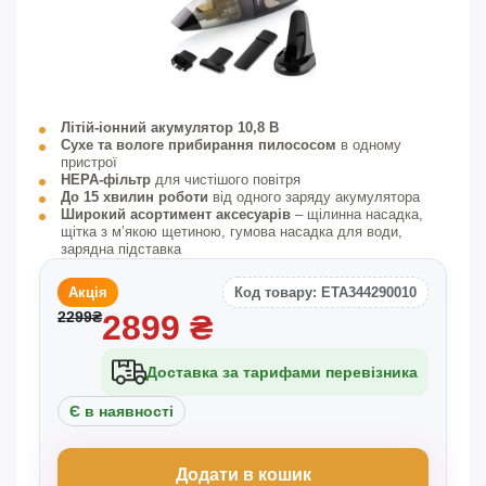
Літій-іонний акумулятор 10,8 В
Сухе та вологе прибирання пилососом
в одному
пристрої
HEPA-фільтр
для чистішого повітря
До 15 хвилин роботи
від одного заряду акумулятора
Широкий асортимент аксесуарів
– щілинна насадка,
щітка з м’якою щетиною, гумова насадка для води,
зарядна підставка
Акція
Код товару: ETA344290010
2299
₴
2899
₴
Доставка за тарифами перевізника
Є в наявності
Додати в кошик