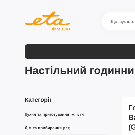
Настільний годинни
Категорії
Г
Кухня та приготування їжі
(247)
B
(
Дім та прибирання
(141)