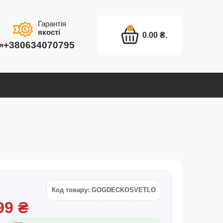
Гарантія
якості
0.00 ₴.
+380634070795
я
Код товару: GOGDECKOSVETLO
99
₴