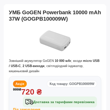
УМБ GoGEN Powerbank 10000 mAh
37W (GOGPB100009W)
Зовнішній акумулятор GoGEN
10 000 мАг
, входи
micro USB
/ USB-C
,
2 USB-виходи
, світлодіодний індикатор,
кишеньковий дизайн
Акція
Код товару: GOGPB100009W
999
₴
720
₴
Доставка за тарифами перевізника
Під замовлення