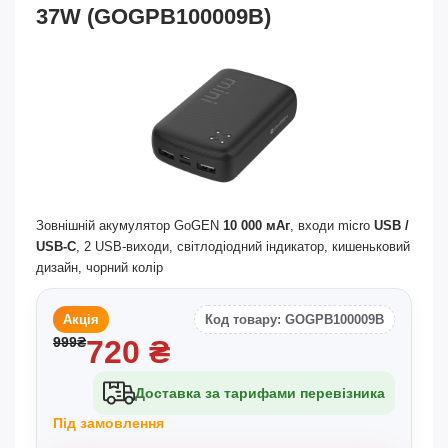
37W (GOGPB100009B)
Зовнішній акумулятор GoGEN
10 000 мАг
, входи micro
USB /
USB-C
, 2 USB-виходи, світлодіодний індикатор, кишеньковий
дизайн, чорний колір
Акція
Код товару: GOGPB100009B
999
₴
720
₴
Доставка за тарифами перевізника
Під замовлення