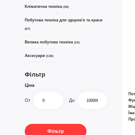
Кліматична техніка
(38)
Побутова техніка для здоров'я та краси
(97)
Велика побутова техніка
(10)
Аксесуари
(138)
Фільтр
Ціна
Пот
От
До
Фун
Міц
Їжа
Про
10 
Фільтр