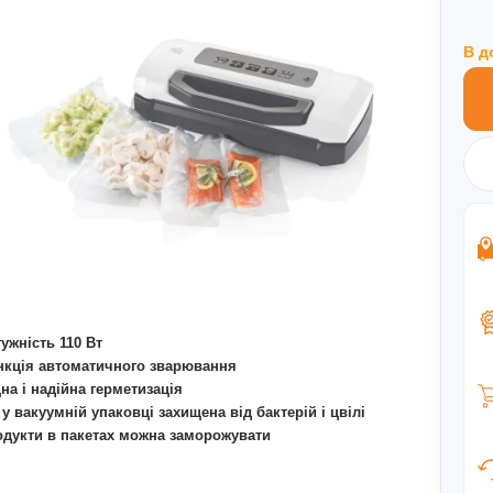
В д
ужність 110 Вт
кція автоматичного зварювання
на і надійна герметизація
 у вакуумній упаковці захищена від бактерій і цвілі
дукти в пакетах можна заморожувати
шт спеціальних пакетів,багаторазового використання