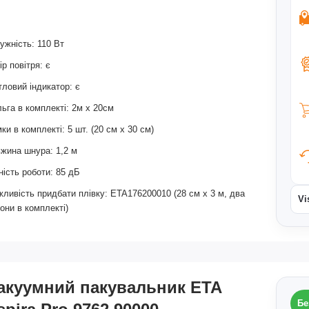
ужність: 110 Вт
ір повітря: є
тловий індикатор: є
ьга в комплекті: 2м х 20см
ки в комплекті: 5 шт. (20 см x 30 см)
жина шнура: 1,2 м
ність роботи: 85 дБ
ливість придбати плівку: ETA176200010 (28 см х 3 м, два
Vi
они в комплекті)
акуумний пакувальник ETA
Бе