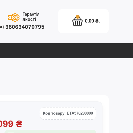
Гарантія
якості
0.00 ₴.
+380634070795
я
Код товару: ETA576290000
099
₴