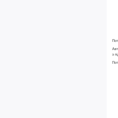
Пот
Авт
з п
Пот