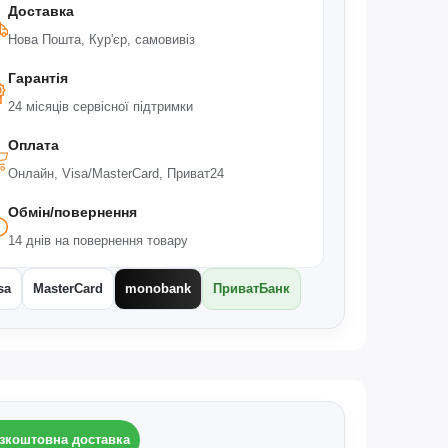
Доставка
Нова Пошта, Кур'єр, самовивіз
Гарантія
24 місяців сервісної підтримки
Оплата
Онлайн, Visa/MasterCard, Приват24
Обмін/повернення
14 днів на повернення товару
sa
MasterCard
monobank
ПриватБанк
зкоштовна доставка