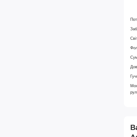
Пот
Заб
Сві
Фол
Сум
Дов
Гуч
Мож
рул
В