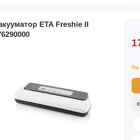
акууматор ETA Freshie II
76290000
1
Під