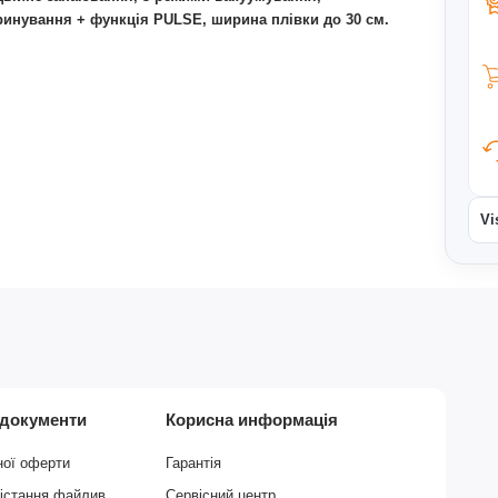
инування + функція PULSE, ширина плівки до 30 см.
Vi
 документи
Корисна информація
ної оферти
Гарантія
рістання файлив
Сервісний центр