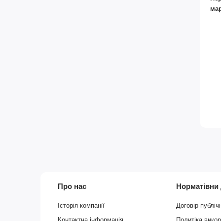
мар
Про нас
Норматівни
Історія компанії
Договір публіч
Контактна інформація
Политіка вико