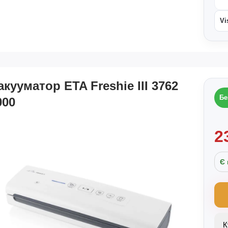
Vi
акууматор ETA Freshie III 3762
Бе
000
2
Є 