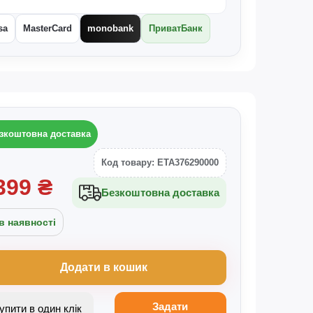
sa
MasterCard
monobank
ПриватБанк
зкоштовна доставка
Код товару: ETA376290000
399
₴
Безкоштовна доставка
в наявності
Додати в кошик
Задати
Купити в один клік