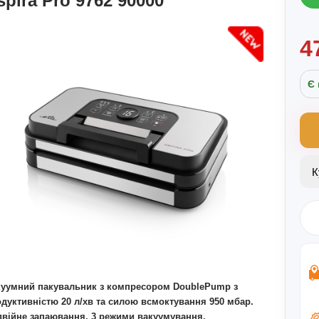
spira Pro 9762 90000
4
Є 
уумний пакувальник з компресором DoublePump з
дуктивністю 20 л/хв та силою всмоктування 950 мбар.
війне запаювання, 3 режими вакуумування,