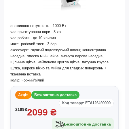
споживана потужність - 1000 Вт
час приготування пари - 3 хв
час роботи - до 10 хвилин
макс. робочий тиск - 3 бар
аксесуари: гнучкий подовжуючий шланг, концентрична
насадка, плоска міні-шайба, вигнута парова насадка,
щілинна щітка, нейлонова кругла щітка, латунна кругла
щітка, широке вікно та мийка для гладких поверхонь +
тканинна вставка
колір: чорний/білий
Акція
Безкоштовна доставка
Код товару: ETA126490000
2199
₴
2099
₴
Безкоштовна доставка