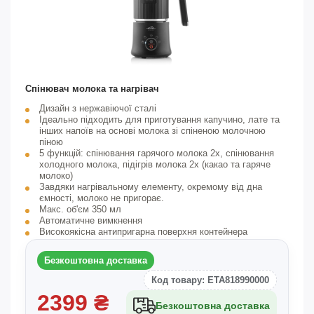
Спінювач молока та нагрівач
Дизайн з нержавіючої сталі
Ідеально підходить для приготування капучино, лате та
інших напоїв на основі молока зі спіненою молочною
піною
5 функцій: спінювання гарячого молока 2x, спінювання
холодного молока, підігрів молока 2x (какао та гаряче
молоко)
Завдяки нагрівальному елементу, окремому від дна
ємності, молоко не пригорає.
Макс. об'єм 350 мл
Автоматичне вимкнення
Високоякісна антипригарна поверхня контейнера
Знімна кришка для легкого наливання молока
Тепловий захист та захист від відсутності контейнера
Безкоштовна доставка
Сигналізація світлофора
Простір у основі для змотування шнура живлення
Код товару: ETA818990000
Довжина кабелю живлення 0,7 м
2399
₴
Споживана потужність 500 Вт
Безкоштовна доставка
Не класифікується: