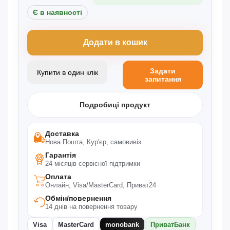
Потужність спінювача молока: 500 Вт
Є в наявності
Матеріал: нержавіюча сталь
Регульована температура: перемикач потужності/ступенів
Приготування холодної молочної піни: Так
Додати в кошик
Живлення: мережеве
Об’єм спінювача: 350 мл
Задати
Купити в один клік
Тип: настільний
запитання
Знімна основна ємність: Так
Розміри виробу:
Подробиці продукт
Ширина: 15,0 см
Висота: 21,0 см
Глибина: 11,0 см
Доставка
Нова Пошта, Кур'єр, самовивіз
Вага: 0,90 кг
Гарантія
Розміри упаковки:
24 місяців сервісної підтримки
Ширина: 25,0 см
Оплата
Висота: 16,0 см
Онлайн, Visa/MasterCard, Приват24
Глибина: 14,3 см
Обмін/повернення
Вага: 1,25 кг
14 днів на повернення товару
Visa
MasterCard
monobank
ПриватБанк