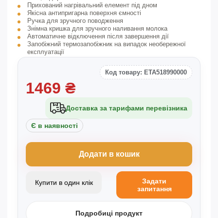
Прихований нагрівальний елемент під дном
Якісна антипригарна поверхня ємності
Ручка для зручного поводження
Знімна кришка для зручного наливання молока
Автоматичне відключення після завершення дії
Запобіжний термозапобіжник на випадок необережної
експлуатації
Макс. об'єм 0,3 л
Довжина шнура живлення 0,7м
Код товару: ETA518990000
Споживана потужність 550 Вт
1469
Аксесуари: насадка для змішування / насадка для
₴
спінювання
Не класифікується:
Доставка за тарифами перевізника
Потужність спінювача молока: 550 Вт
Регульована температура: Ні
Є в наявності
Приготування холодної молочної піни: Так
Живлення: мережеве
Об’єм спінювача: 300 мл
Додати в кошик
Тип: настільний
Знімна основна ємність: Ні
Задати
Купити в один клік
Розміри виробу:
запитання
Ширина: 16,0 см
Висота: 17,5 см
Подробиці продукт
Глибина: 12,0 см