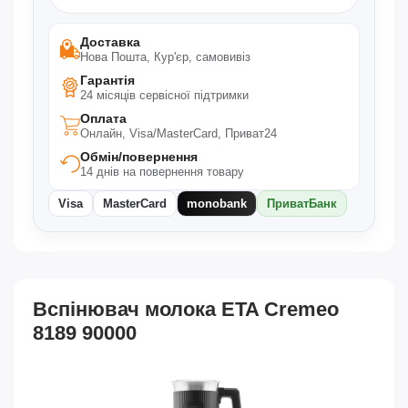
Вага: 0,73 кг
Доставка
Розміри упаковки:
Нова Пошта, Кур'єр, самовивіз
Ширина: 15,1 см
Гарантія
Висота: 18,0 см
24 місяців сервісної підтримки
Глибина: 14,8 см
Оплата
Вага: 0,92 кг
Онлайн, Visa/MasterCard, Приват24
Обмін/повернення
14 днів на повернення товару
Visa
MasterCard
monobank
ПриватБанк
Вспінювач молока ETA Cremeo
8189 90000