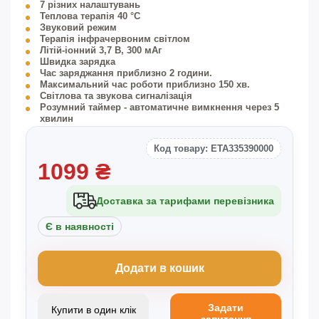
7 різних налаштувань
Теплова терапія 40 °C
Звуковий режим
Терапія інфрачервоним світлом
Літій-іонний 3,7 В, 300 мАг
Швидка зарядка
Час заряджання приблизно 2 години.
Максимальний час роботи приблизно 150 хв.
Світлова та звукова сигналізація
Розумний таймер - автоматичне вимкнення через 5
хвилин
Заряджання через USB-кабель (в комплекті) (адаптер
живлення не входить до комплекту)
Код товару: ETA335390000
1099
₴
Доставка за тарифами перевізника
Є в наявності
Додати в кошик
Задати
Купити в один клік
запитання