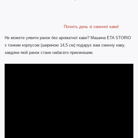
Почніть день зі смачної кави!
Не можете уявити ранок без ароматної кави? Машина ETA STORIO
з тонким корпусом (шириною 14,5 см) подарує вам смачну каву,
завдяки якій ранок стане набагато приємнішим.