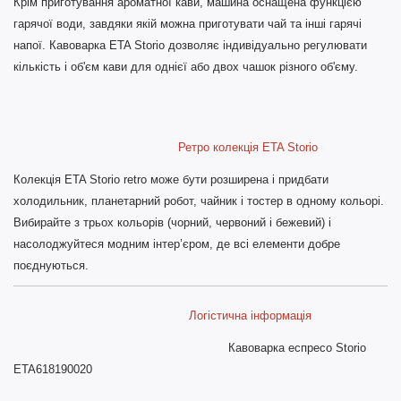
Крім приготування ароматної кави, машина оснащена функцією
гарячої води, завдяки якій можна приготувати чай та інші гарячі
напої. Кавоварка ETA Storio дозволяє індивідуально регулювати
кількість і об'єм кави для однієї або двох чашок різного об'єму.
Ретро колекція ETA Storio
Колекція ETA Storio retro може бути розширена і придбати
холодильник, планетарний робот, чайник і тостер в одному кольорі.
Вибирайте з трьох кольорів (чорний, червоний і бежевий) і
насолоджуйтеся модним інтер’єром, де всі елементи добре
поєднуються.
Логістична інформація
Кавоварка еспресо Storio
ETA618190020