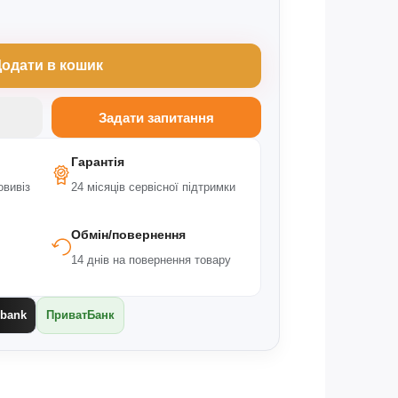
одати в кошик
Задати запитання
Гарантія
овивіз
24 місяців сервісної підтримки
Обмін/повернення
,
14 днів на повернення товару
bank
ПриватБанк