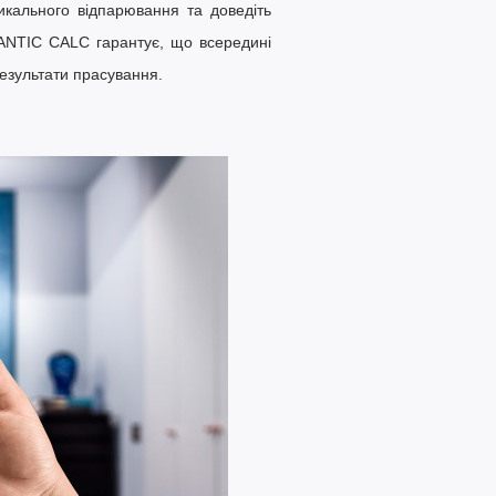
икального відпарювання
та доведіть
ANTIC CALC
гарантує, що всередині
результати прасування.