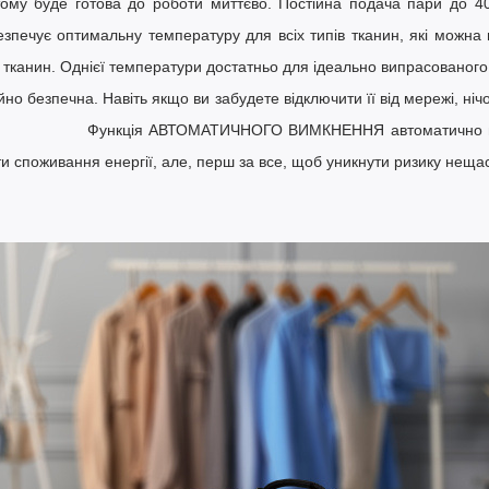
ому буде готова до роботи миттєво. Постійна
подача пари до 40
безпечує оптимальну температуру
для всіх типів тканин, які можна
тканин. Однієї температури достатньо для ідеально випрасованого 
ичайно безпечна. Навіть якщо ви забудете відключити її в
Функція АВТОМАТИЧНОГО ВИМКНЕННЯ
автоматично в
и споживання енергії, але, перш за все, щоб уникнути ризику нещас