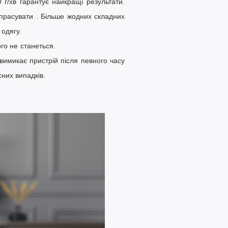
 г/хв
гарантує найкращі результати.
 прасувати
. Більше жодних складних
одягу.
ід мережі, нічого не станеться.
имикає пристрій після певного часу
них випадків.