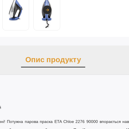
Опис продукту
й
нні! Потужна
парова праска ETA Chloe 2276 90000
впорається нав