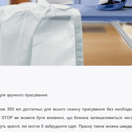
для зручного прасування
мом 350 мл
достатньо для всього сеансу прасування без необхідн
P STOP
ви можете бути впевнені, що білизна залишатиметься чисто
уть краплі, які могли б забруднити одяг. Праску також можна швид